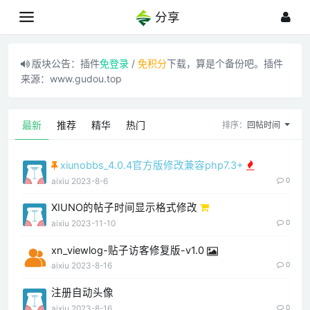
分享
版块公告：插件
免登录
/
免积分
下载，算是个备份吧。插件
来源：www.gudou.top
最新
推荐
精华
热门
排序：
回帖时间
xiunobbs_4.0.4官方版修改兼容php7.3+
aixiu
2023-8-6
0
XIUNO的帖子时间显示格式修改
aixiu
2023-11-10
0
xn_viewlog-贴子访客修复版-v1.0
aixiu
2023-8-16
0
注册自动头像
aixiu
2023-8-16
0