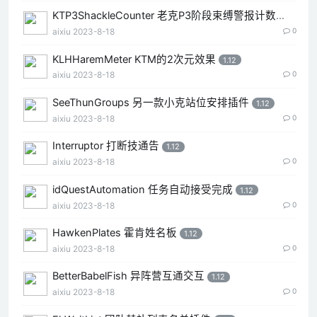
KTP3ShackleCounter 老克P3阶段束缚警报计数
aixiu
2023-8-18
0
1.12
KLHHaremMeter KTM的2次元效果
1.12
aixiu
2023-8-18
0
SeeThunGroups 另一款小克站位安排插件
1.12
aixiu
2023-8-18
0
Interruptor 打断技通告
1.12
aixiu
2023-8-18
0
idQuestAutomation 任务自动接受完成
1.12
aixiu
2023-8-18
0
HawkenPlates 霍肯姓名板
1.12
aixiu
2023-8-18
0
BetterBabelFish 异阵营互通交互
1.12
aixiu
2023-8-18
0