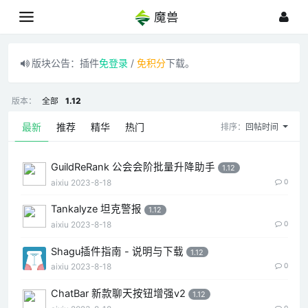
魔兽
版块公告：插件
免登录
/
免积分
下载。
版本：
全部
1.12
最新
推荐
精华
热门
排序：
回帖时间
GuildReRank 公会会阶批量升降助手
1.12
aixiu
2023-8-18
0
Tankalyze 坦克警报
1.12
aixiu
2023-8-18
0
Shagu插件指南 - 说明与下载
1.12
aixiu
2023-8-18
0
ChatBar 新款聊天按钮增强v2
1.12
0