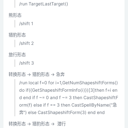
/run TargetLastTarget()
熊形态
/shift 1
猎豹形态
/shift 2
旅行形态
/shift 3
转换形态 -> 猎豹形态 -> 急奔
/run local f=0 for i=1,GetNumShapeshiftForms()
do if({GetShapeshiftFormInfo(i)})[3]then f=i en
d end if f ~= 0 and f ~= 3 then CastShapeshiftF
orm(f) else if f == 3 then CastSpellByName("急
奔") else CastShapeshiftForm(3) end end
转换形态 -> 猎豹形态 -> 潜行