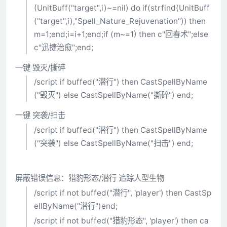
(UnitBuff("target",i)~=nil) do if(strfind(UnitBuff
("target",i),"Spell_Nature_Rejuvenation")) then
m=1;end;i=i+1;end;if (m~=1) then c"回春术";else
c"迅捷治愈";end;
一键 毁灭/撕碎
/script if buffed("潜行") then CastSpellByName
("毁灭") else CastSpellByName("撕碎") end;
一键 突袭/扫击
/script if buffed("潜行") then CastSpellByName
("突袭") else CastSpellByName("扫击") end;
屏蔽错误信息：猎豹形态/潜行 追踪人型生物
/script if not buffed("潜行", 'player') then CastSp
ellByName("潜行")end;
/script if not buffed("猎豹形态", 'player') then ca