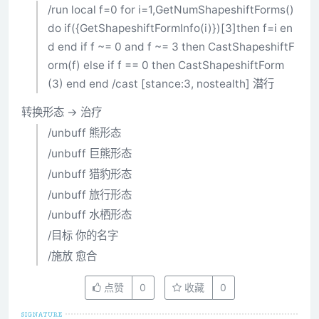
/run local f=0 for i=1,GetNumShapeshiftForms()
do if({GetShapeshiftFormInfo(i)})[3]then f=i en
d end if f ~= 0 and f ~= 3 then CastShapeshiftF
orm(f) else if f == 0 then CastShapeshiftForm
(3) end end /cast [stance:3, nostealth] 潜行
转换形态 -> 治疗
/unbuff 熊形态
/unbuff 巨熊形态
/unbuff 猎豹形态
/unbuff 旅行形态
/unbuff 水栖形态
/目标 你的名字
/施放 愈合
点赞
0
收藏
0