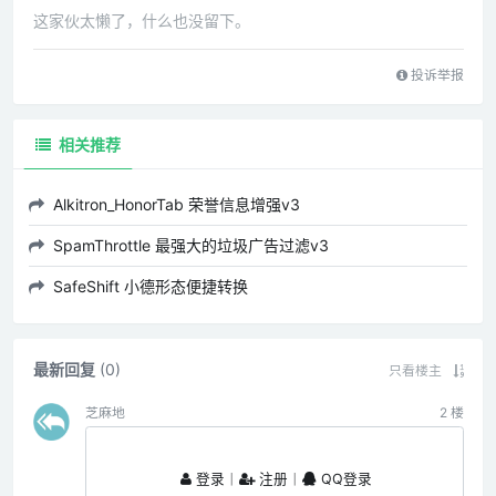
这家伙太懒了，什么也没留下。
投诉举报
相关推荐
Alkitron_HonorTab 荣誉信息增强v3
SpamThrottle 最强大的垃圾广告过滤v3
SafeShift 小德形态便捷转换
最新回复
(
0
)
只看楼主
芝麻地
2
楼
登录
丨
注册
丨
QQ登录