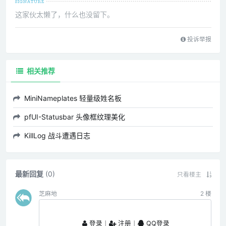
这家伙太懒了，什么也没留下。
投诉举报
相关推荐
MiniNameplates 轻量级姓名板
pfUI-Statusbar 头像框纹理美化
KillLog 战斗遭遇日志
最新回复
(
0
)
只看楼主
芝麻地
2
楼
登录
丨
注册
丨
QQ登录